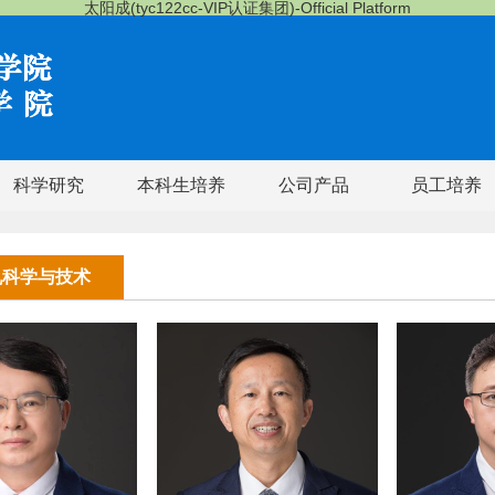
太阳成(tyc122cc-VIP认证集团)-Official Platform
科学研究
本科生培养
公司产品
员工培养
机科学与技术