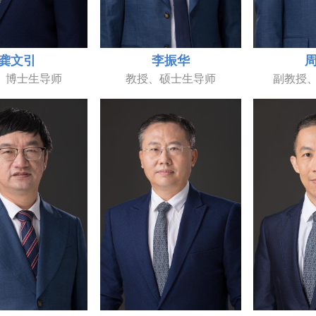
龚文引
李振华
、博士生导师
教授、硕士生导师
副教授