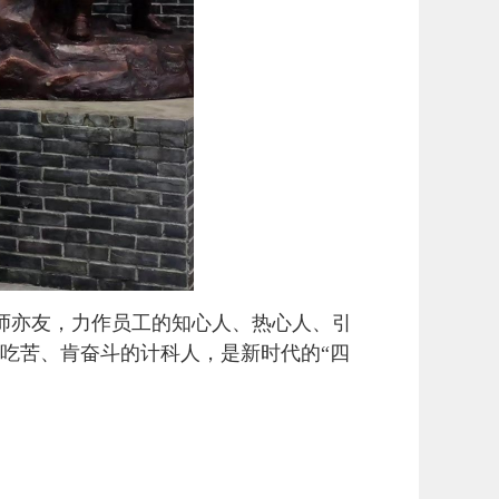
师亦友，力作员工的知心人、热心人、引
吃苦、肯奋斗的计科人，是新时代的“四