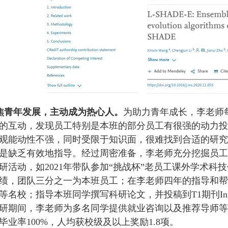
焦青年发展，主动成为热心人。
为助力青年成长，李老师
的互动，发现员工特别是本班的部分员工有很强的动力投
观能动性不强，同时受限于知识面，很难找到合适的研究
是缺乏有效地指导。经过周密准备，李老师充分挖掘员工
研活动，如2021年带队参加“挑战杯”老员工课外学术
绩，团队三分之一为本班员工；在李老师四年的指导和帮
等名校；指导本班同学撰写科研论文，并投稿到T1期刊
In
研期间，李老师为多名同学提供就业咨询以及推荐导师等，
毕业率100%，人均获校级及以上奖励1.8项。