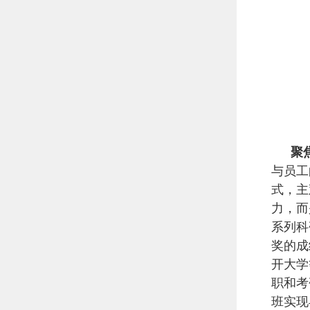
聚
与员工
式，主
力，而
系列科
奖的成
开大学
职和考
班实现