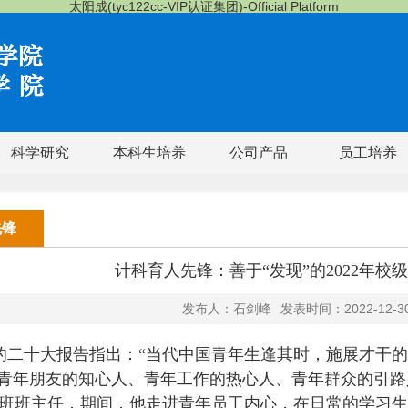
太阳成(tyc122cc-VIP认证集团)-Official Platform
科学研究
本科生培养
公司产品
员工培养
先锋
计科育人先锋：善于“发现”的2022年校
发布人：石剑峰
发表时间：2022-12-3
的二十大报告指出：“当代中国青年生逢其时，施展才干
做青年朋友的知心人、青年工作的热心人、青年群众的引路人。
181班班主任，期间，他走进青年员工内心，在日常的学