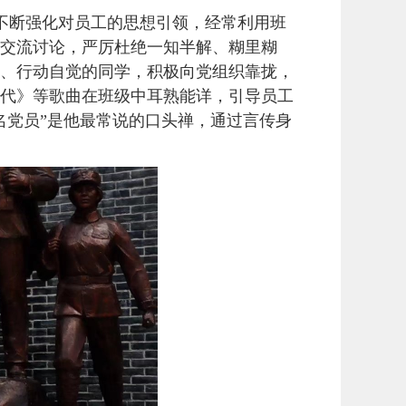
不断强化对员工的思想引领，经常利用班
交流讨论，严厉杜绝一知半解、糊里糊
、行动自觉的同学，积极向党组织靠拢，
代》等歌曲在班级中耳熟能详，引导员工
名党员”是他最常说的口头禅，通过言传身