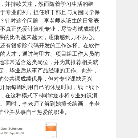
话，并持续关注，然而随着学习生活的继
于专业前列，担任班干部且与周围同学保
病？针对这个问题，李老师从该生的日常表
不真正热爱计算机专业，尽管考试成绩优
课的比例越来越大，逐渐感到力不从心。
还有很多除代码开发的工作选择。在软件
的人才，通过与甲方、项目组工作人员的
她非常适合这类岗位，并为其推荐相关就
定，毕业后从事产品经理的工作。此外，
她的公共课成绩优异，但对专业课缺乏兴
开始每周利用自己的休息时间，线上线下
出，在这种模式下B同学逐步将专业知识消
。同时，李老师了解到她擅长绘画，李老
毕业并从事自己热爱的职业。