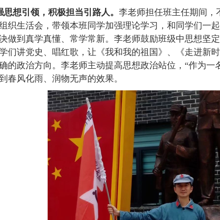
强思想引领，积极担当引路人。
李老师担任班主任期间，
组织生活会，带领本班同学加强理论学习，和同学们一起
决做到真学真懂、常学常新。李老师鼓励班级中思想坚定
学们讲党史、唱红歌，让《我和我的祖国》、《走进新时
确的政治方向。李老师主动提高思想政治站位，“作为一
到春风化雨、润物无声的效果。