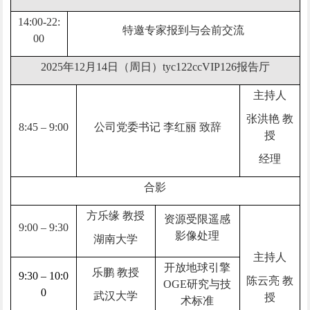
14:00-22:
特邀专家报到与会前交流
00
2025年12月14日（周日）tyc122ccVIP126报告厅
主持人
张洪艳 教
8:45 – 9:00
公司党委书记 李红丽 致辞
授
经理
合影
方乐缘 教授
资源受限遥感
9:00 – 9:30
影像处理
湖南大学
主持人
开放地球引擎
乐鹏 教授
9:30 – 10:0
陈云亮 教
OGE研究与技
0
武汉大学
授
术标准