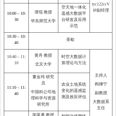
tyc122ccV
空天地一体化
IP副经理
谭琨 教授
10:00 – 10:
遥感大数据平
30
台研发及应用
华东师范大学
示范
10:30 – 10:
茶歇
40
黄舟 教授
10:40 – 11:
时空大数据计
10
算理论与方法
北京大学
主持人
董金玮 研究
员
阎继宁
农业土地系统
11:10 – 11:
变化的遥感监
中国科公司地
副教授
40
测及效应评估
理科学与资源
大数据系
研究所
主任
闵革勇 教授